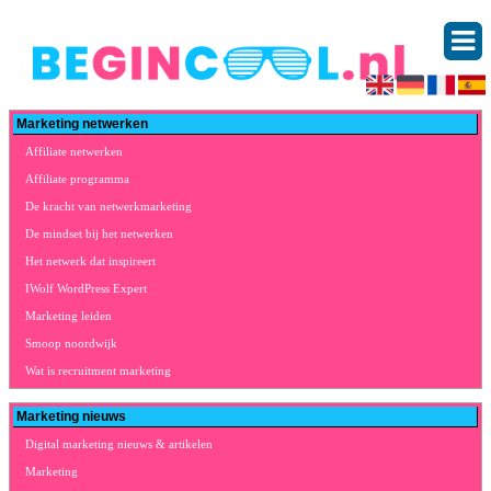
Marketing netwerken
Affiliate netwerken
Affiliate programma
De kracht van netwerkmarketing
De mindset bij het netwerken
Het netwerk dat inspireert
IWolf WordPress Expert
Marketing leiden
Smoop noordwijk
Wat is recruitment marketing
Marketing nieuws
Digital marketing nieuws & artikelen
Marketing