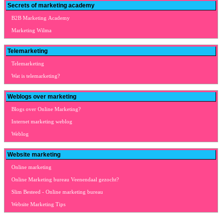
Secrets of marketing academy
B2B Marketing Academy
Marketing Wilma
Telemarketing
Telemarketing
Wat is telemarketing?
Weblogs over marketing
Blogs over Online Marketing?
Internet marketing weblog
Weblog
Website marketing
Online marketing
Online Marketing bureau Veenendaal gezocht?
Slim Besteed - Online marketing bureau
Website Marketing Tips