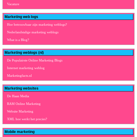
Vacature
Marketing web logs
Hoe betrouwbaar zijn marketing weblogs?
Nederlandstalige marketing weblogs
What is a Blog?
Marketing weblogs (nl)
De Populairste Online Marketing Blogs
Internet marketing weblog
Marketingfacts.nl
Marketing websites
De Haan Media
RAM Online Marketing
Website Marketing
XML hoe werkt het precies?
Mobile marketing